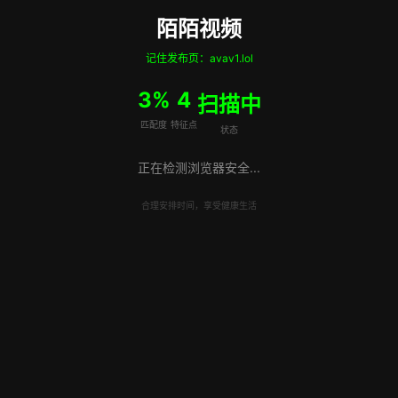
陌陌视频
记住发布页：avav1.lol
5%
6
扫描中
匹配度
特征点
状态
正在检测浏览器安全...
合理安排时间，享受健康生活